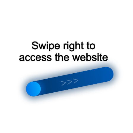
Проектор Звёзд
,
Проектор Звёздного неба
Бренд:
Classic
Segatoys
Mars
Описание
Отзывы (0)
Описание
Домашний планетарий Segatoys Homestar Classic
Mars
Какой подарок
Официальные
попросить
подарки